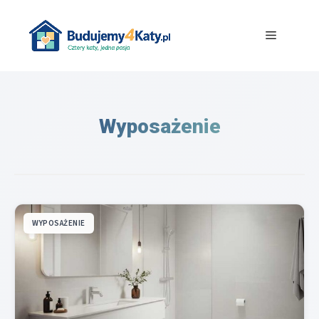
Przejdź
do
Menu
treści
Wyposażenie
WYPOSAŻENIE