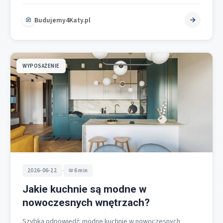
orzechowym odcieniu, wprowadzisz…
Budujemy4Katy.pl
WYPOSAŻENIE
•
2026-06-22
6 min
Jakie kuchnie są modne w
nowoczesnych wnętrzach?
Szybka odpowiedź: modne kuchnie w nowoczesnych