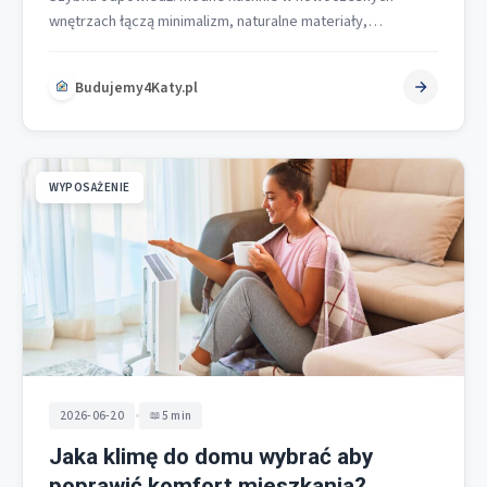
wnętrzach łączą minimalizm, naturalne materiały,
ergonomiczną funkcjonalność i technologię smart home.
Dominują drewno, kamień,…
Budujemy4Katy.pl
WYPOSAŻENIE
•
2026-06-20
5 min
Jaka klimę do domu wybrać aby
poprawić komfort mieszkania?