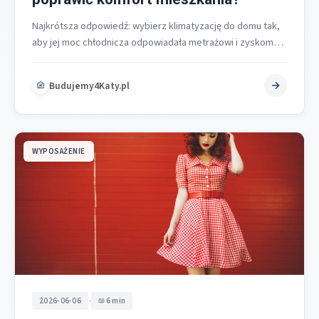
Najkrótsza odpowiedź: wybierz klimatyzację do domu tak,
aby jej moc chłodnicza odpowiadała metrażowi i zyskom
ciepła, typ systemu był dopasowany…
Budujemy4Katy.pl
WYPOSAŻENIE
•
2026-06-06
6 min