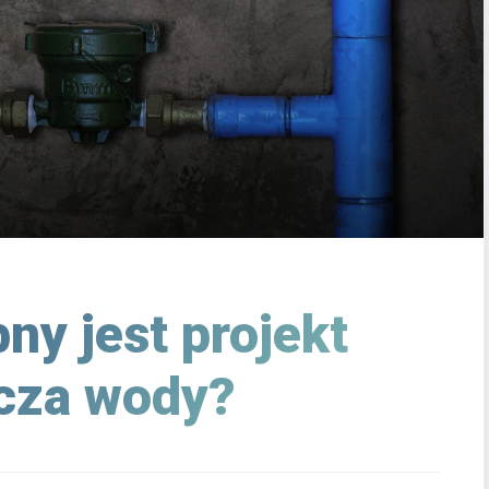
ny jest projekt
cza wody?