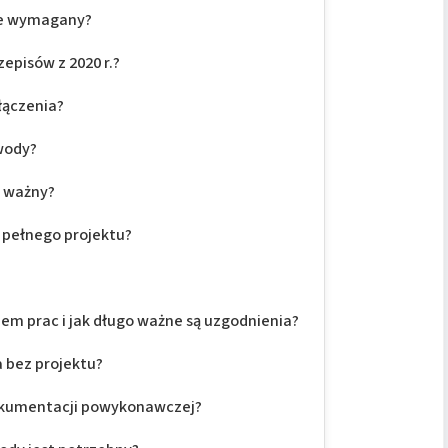
nie wymagany?
episów z 2020 r.?
łączenia?
wody?
t ważny?
 pełnego projektu?
iem prac i jak długo ważne są uzgodnienia?
 bez projektu?
dokumentacji powykonawczej?