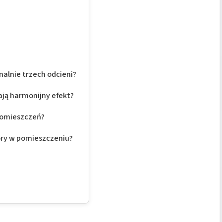
alnie trzech odcieni?
ają harmonijny efekt?
pomieszczeń?
ory w pomieszczeniu?