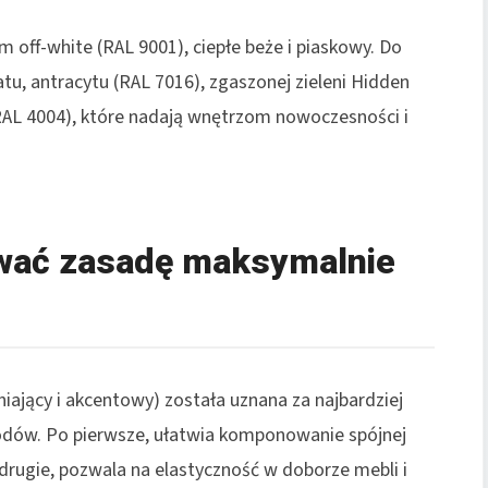
off-white (RAL 9001), ciepłe beże i piaskowy. Do
tu, antracytu (RAL 7016), zgaszonej zieleni Hidden
AL 4004), które nadają wnętrzom nowoczesności i
wać zasadę maksymalnie
niający i akcentowy) została uznana za najbardziej
odów. Po pierwsze, ułatwia komponowanie spójnej
 drugie, pozwala na elastyczność w doborze mebli i