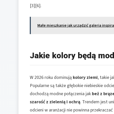
[3][6].
Małe mieszkanie jak urządzić galeria inspi
Jakie kolory będą mo
W 2026 roku dominują
kolory ziemi
, takie 
Popularne są także głębokie niebieskie odcien
dochodzą modne połączenia jak
beż z brą
szarość z zielenią i ochrą
. Trendem jest u
odcieni w aranżacji nie powinna przekraczać t