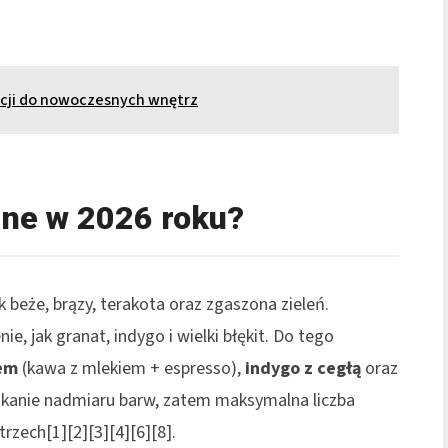
racji do nowoczesnych wnętrz
dne w 2026 roku?
jak beże, brązy, terakota oraz zgaszona zieleń.
ie, jak granat, indygo i wielki błękit. Do tego
zem
(kawa z mlekiem + espresso),
indygo z cegłą
oraz
nikanie nadmiaru barw, zatem maksymalna liczba
rzech[1][2][3][4][6][8].