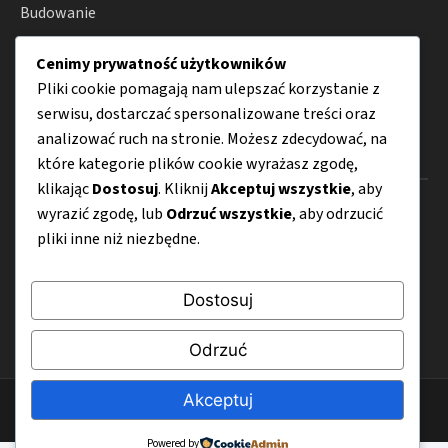
Budowanie
Remont
Cenimy prywatność użytkowników
Wyposażenie
Pliki cookie pomagają nam ulepszać korzystanie z
serwisu, dostarczać spersonalizowane treści oraz
analizować ruch na stronie. Możesz zdecydować, na
Menu
które kategorie plików cookie wyrażasz zgodę,
klikając
Dostosuj
. Kliknij
Akceptuj wszystkie
, aby
O nas
wyrazić zgodę, lub
Odrzuć wszystkie
, aby odrzucić
pliki inne niż niezbędne.
Kontakt
Mapa strony
Dostosuj
Polityka prywatności
Odrzuć
Akceptuj
© 2026 Budujemy4Katy.pl
Powered by