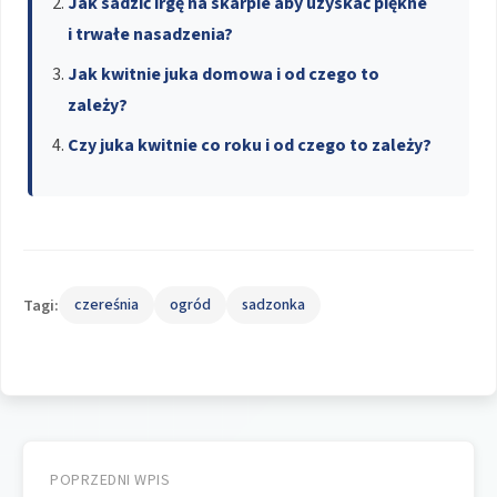
Jak sadzić irgę na skarpie aby uzyskać piękne
i trwałe nasadzenia?
Jak kwitnie juka domowa i od czego to
zależy?
Czy juka kwitnie co roku i od czego to zależy?
Tagi:
czereśnia
ogród
sadzonka
Nawigacja
wpisu
POPRZEDNI WPIS