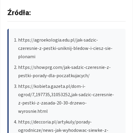
Źródła:
https://agroekologia.edu.pl/jak-sadzic-
czeresnie-z-pestki-uniknij-bledow-i-ciesz-sie-
plonami
https://showprg.com/jak-sadzic-czeresnie-z-
pestki-porady-dla-poczatkujacych/
https://kobieta.gazeta.pl/dom-i-
ogrod/7,197735,31053252,jak-sadzic-czeresnie-
z-pestki-z-zasada-20-30-drzewo-
wyrosnie.html
https://deccoria.pl/artykuly/porady-
ogrodnicze/news-jak-wyhodowac-siewke-z-