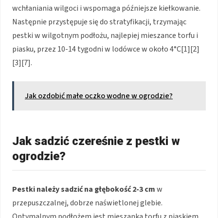
wchłaniania wilgoci i wspomaga późniejsze kiełkowanie.
Następnie przystępuje się do stratyfikacji, trzymając
pestki w wilgotnym podłożu, najlepiej mieszance torfu i
piasku, przez 10-14 tygodni w lodówce w około 4°C[1][2]
[3][7].
Jak ozdobić małe oczko wodne w ogrodzie?
Jak sadzić czereśnie z pestki w
ogrodzie?
Pestki należy sadzić na głębokość 2-3 cm
w
przepuszczalnej, dobrze naświetlonej glebie.
Optymalnym podłożem jest mieszanka torfu z piaskiem