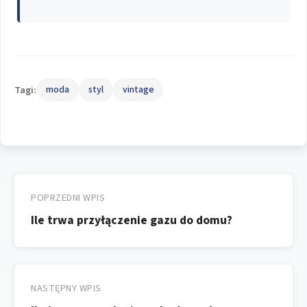
Tagi:
moda
styl
vintage
Nawigacja
wpisu
POPRZEDNI WPIS
Ile trwa przyłączenie gazu do domu?
NASTĘPNY WPIS