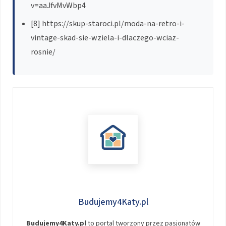
v=aaJfvMvWbp4
[8] https://skup-staroci.pl/moda-na-retro-i-
vintage-skad-sie-wziela-i-dlaczego-wciaz-
rosnie/
Budujemy4Katy.pl
Budujemy4Katy.pl
to portal tworzony przez pasjonatów