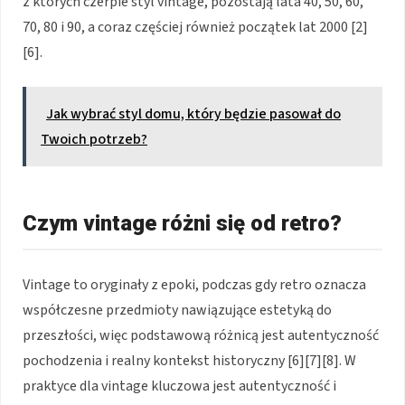
z których czerpie styl vintage, pozostają lata 40, 50, 60,
70, 80 i 90, a coraz częściej również początek lat 2000 [2]
[6].
Jak wybrać styl domu, który będzie pasował do
Twoich potrzeb?
Czym vintage różni się od retro?
Vintage to oryginały z epoki, podczas gdy retro oznacza
współczesne przedmioty nawiązujące estetyką do
przeszłości, więc podstawową różnicą jest autentyczność
pochodzenia i realny kontekst historyczny [6][7][8]. W
praktyce dla vintage kluczowa jest autentyczność i