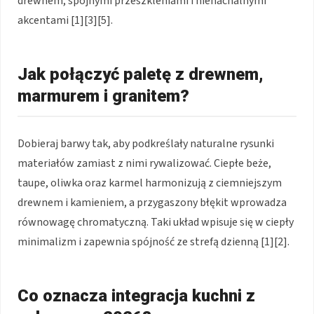
drewnem, spójnymi przeszkleniami i nienachalnymi
akcentami [1][3][5].
Jak połączyć paletę z drewnem,
marmurem i granitem?
Dobieraj barwy tak, aby podkreślały naturalne rysunki
materiałów zamiast z nimi rywalizować. Ciepłe beże,
taupe, oliwka oraz karmel harmonizują z ciemniejszym
drewnem i kamieniem, a przygaszony błękit wprowadza
równowagę chromatyczną. Taki układ wpisuje się w ciepły
minimalizm i zapewnia spójność ze strefą dzienną [1][2].
Co oznacza integracja kuchni z