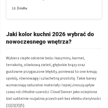
Źródła:
Jaki kolor kuchni 2026 wybrać do
nowoczesnego wnętrza?
Wybierz ciepłe odcienie beżu i kaszmiru, karmel,
terrakotę, oliwkową zieleń, głębokie brązy oraz
gustowne przygaszone błękity, ponieważ to one kreują
spokój, równowagę i szlachetną prostotę. Takie barwy
wzmacniają naturalne materiały i lepiej znoszą upływ
czasu niż chłodne szarości. Cloud Dancer jako ocieplona
biel subtelnie rozjaśnia przestrzeń bez efektu sterylności
[1][2][3][5].