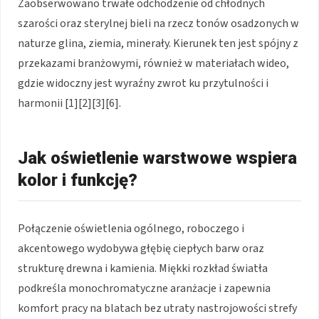
Zaobserwowano trwałe odchodzenie od chłodnych
szarości oraz sterylnej bieli na rzecz tonów osadzonych w
naturze glina, ziemia, minerały. Kierunek ten jest spójny z
przekazami branżowymi, również w materiałach wideo,
gdzie widoczny jest wyraźny zwrot ku przytulności i
harmonii [1][2][3][6].
Jak oświetlenie warstwowe wspiera
kolor i funkcję?
Połączenie oświetlenia ogólnego, roboczego i
akcentowego wydobywa głębię ciepłych barw oraz
strukturę drewna i kamienia. Miękki rozkład światła
podkreśla monochromatyczne aranżacje i zapewnia
komfort pracy na blatach bez utraty nastrojowości strefy