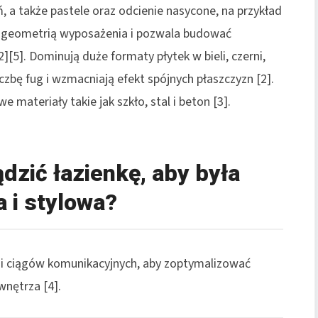
ń, a także pastele oraz odcienie nasycone, na przykład
 z geometrią wyposażenia i pozwala budować
][5]. Dominują duże formaty płytek w bieli, czerni,
iczbę fug i wzmacniają efekt spójnych płaszczyzn [2].
 materiały takie jak szkło, stal i beton [3].
dzić łazienkę, aby była
 i stylowa?
f i ciągów komunikacyjnych, aby zoptymalizować
wnętrza [4].