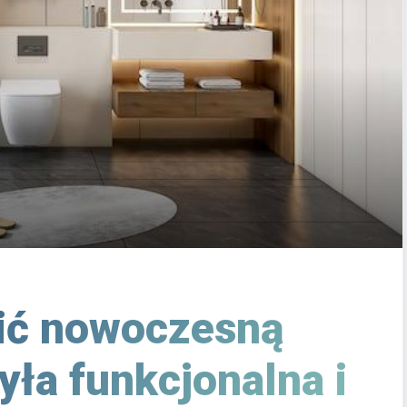
ić nowoczesną
yła funkcjonalna i