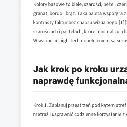
Kolory bazowe to biele, szarości, beże i czer
granat, bordo i brąz. Taka paleta współgra
kontrasty faktur bez chaosu wizualnego [1][2
szarościach i pastelach, które minimalizują l
W wariancie high-tech dopełnieniem są surowe
Jak krok po kroku urzą
naprawdę funkcjonalna
Krok 1. Zaplanuj przestrzeń pod kątem stre
metraż i usprawnić codzienne korzystanie z 