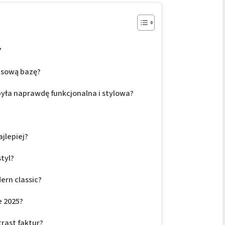
?
asową bazę?
 była naprawdę funkcjonalna i stylowa?
jlepiej?
styl?
ern classic?
e 2025?
rast faktur?