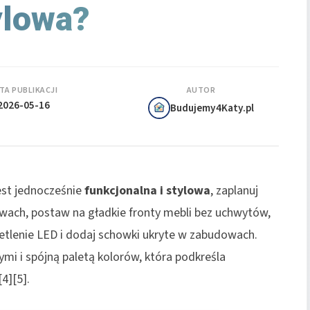
ylowa?
TA PUBLIKACJI
AUTOR
2026-05-16
Budujemy4Katy.pl
jest jednocześnie
funkcjonalna i stylowa
, zaplanuj
arwach, postaw na gładkie fronty mebli bez uchwytów,
ietlenie LED i dodaj schowki ukryte w zabudowach.
mi i spójną paletą kolorów, która podkreśla
4][5].