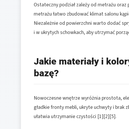
Ostateczny podział zależy od metrażu oraz 
metrażu łatwo zbudować klimat salonu kąpie
Niezależnie od powierzchni warto dodać sp
i w ukrytych schowkach, aby utrzymać porząd
Jakie materiały i kol
bazę?
Nowoczesne wnętrze wyróżnia prostota, eleg
gładkie fronty mebli, ukryte uchwyty i brak 
ułatwia utrzymanie czystości [1][2][5].