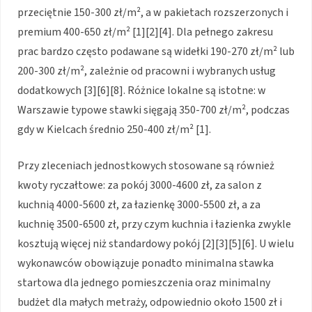
przeciętnie 150-300 zł/m², a w pakietach rozszerzonych i
premium 400-650 zł/m² [1][2][4]. Dla pełnego zakresu
prac bardzo często podawane są widełki 190-270 zł/m² lub
200-300 zł/m², zależnie od pracowni i wybranych usług
dodatkowych [3][6][8]. Różnice lokalne są istotne: w
Warszawie typowe stawki sięgają 350-700 zł/m², podczas
gdy w Kielcach średnio 250-400 zł/m² [1].
Przy zleceniach jednostkowych stosowane są również
kwoty ryczałtowe: za pokój 3000-4600 zł, za salon z
kuchnią 4000-5600 zł, za łazienkę 3000-5500 zł, a za
kuchnię 3500-6500 zł, przy czym kuchnia i łazienka zwykle
kosztują więcej niż standardowy pokój [2][3][5][6]. U wielu
wykonawców obowiązuje ponadto minimalna stawka
startowa dla jednego pomieszczenia oraz minimalny
budżet dla małych metraży, odpowiednio około 1500 zł i