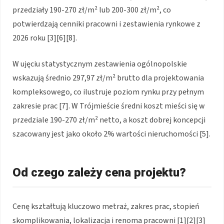
przedziały 190-270 zł/m² lub 200-300 zł/m², co
potwierdzają cenniki pracowni i zestawienia rynkowe z
2026 roku [3][6][8].
W ujęciu statystycznym zestawienia ogólnopolskie
wskazują średnio 297,97 zł/m² brutto dla projektowania
kompleksowego, co ilustruje poziom rynku przy pełnym
zakresie prac [7]. W Trójmieście średni koszt mieści się w
przedziale 190-270 zł/m² netto, a koszt dobrej koncepcji
szacowany jest jako około 2% wartości nieruchomości [5].
Od czego zależy cena projektu?
Cenę kształtują kluczowo metraż, zakres prac, stopień
skomplikowania, lokalizacja i renoma pracowni [1][2][3]