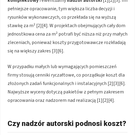
kompleksowy
i ewentualny
nadzór autorski
[1][2][3]. Im
pełniejsze opracowanie, tym większa liczba decyzji i
rysunków wykonawczych, co przekłada się na wyższą
stawkę za m² [2][4]. W projektach obejmujących cały dom
jednostkowa cena za m² potrafi być niższa niż przy małych
zleceniach, ponieważ koszty przygotowawcze rozkładają
się na większy zakres [3][6].
W przypadku małych lub wymagających pomieszczeń
firmy stosują cenniki ryczałtowe, co porządkuje koszt dla
złożonych zadań funkcjonalnych i instalacyjnych [2][3][6].
Najwyższe wyceny dotyczą pakietów z pełnym zakresem
opracowania oraz nadzorem nad realizacją [1][2][4].
Czy nadzór autorski podnosi koszt?