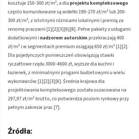
kosztuje 150-300 zł/m², a dla
projektu kompleksowego
często komunikowane są widełki 190-270 zł/m² lub 200-
300 zł/m², z istotnymi różnicami lokalnymi i premią za
renomę pracowni [1][2][3][6][8]. Pełne pakiety z usługami
dodatkowymi i
nadzorem autorskim
przekraczają 400
zł/m² i w segmentach premium osiągają 650 zł/m² [1][2].
Dla pojedynczych pomieszczeń obowiązują stawki
ryczałtowe rzędu 3000-4600 zł, wyższe dla kuchni i
łazienek, z minimalnymi progami budżetowymi u wielu
wykonawców [1][2][3][6]. Średnia krajowa dla
projektowania kompleksowego została oszacowana na
297,97 zł/m² brutto, co potwierdza poziom rynkowy przy
pełnym zakresie prac [7].
Źródła: