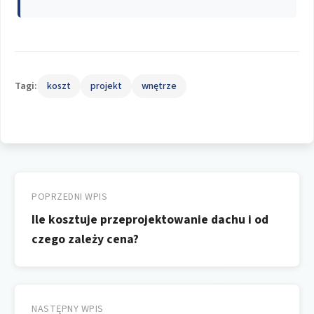
Tagi:
koszt
projekt
wnętrze
Nawigacja
wpisu
POPRZEDNI WPIS
Ile kosztuje przeprojektowanie dachu i od
czego zależy cena?
NASTĘPNY WPIS