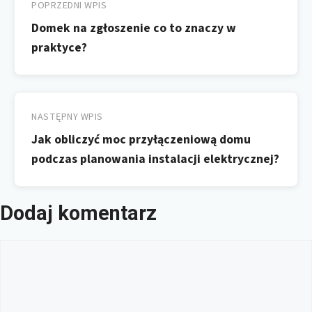
wpisu
POPRZEDNI WPIS
Domek na zgłoszenie co to znaczy w
praktyce?
NASTĘPNY WPIS
Jak obliczyć moc przyłączeniową domu
podczas planowania instalacji elektrycznej?
Dodaj komentarz
Komentarz