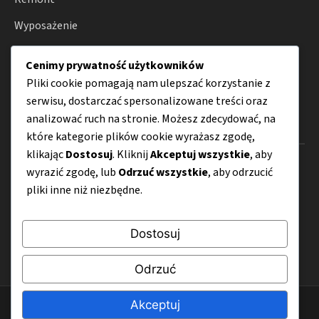
Wyposażenie
Ogród
Cenimy prywatność użytkowników
Smart home
Pliki cookie pomagają nam ulepszać korzystanie z
serwisu, dostarczać spersonalizowane treści oraz
analizować ruch na stronie. Możesz zdecydować, na
Menu
które kategorie plików cookie wyrażasz zgodę,
klikając
Dostosuj
. Kliknij
Akceptuj wszystkie
, aby
O nas
wyrazić zgodę, lub
Odrzuć wszystkie
, aby odrzucić
pliki inne niż niezbędne.
Kontakt
Mapa strony
Dostosuj
Polityka prywatności
Odrzuć
Akceptuj
© 2026 Budujemy4Katy.pl