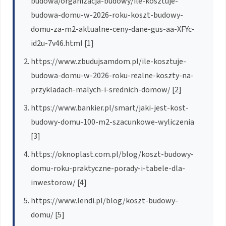
budowa/organizacja-budowy/ile-kosztuje-
budowa-domu-w-2026-roku-koszt-budowy-
domu-za-m2-aktualne-ceny-dane-gus-aa-XFYc-
id2u-7v46.html [1]
https://www.zbudujsamdom.pl/ile-kosztuje-
budowa-domu-w-2026-roku-realne-koszty-na-
przykladach-malych-i-srednich-domow/ [2]
https://www.bankier.pl/smart/jaki-jest-kost-
budowy-domu-100-m2-szacunkowe-wyliczenia
[3]
https://oknoplast.com.pl/blog/koszt-budowy-
domu-roku-praktyczne-porady-i-tabele-dla-
inwestorow/ [4]
https://www.lendi.pl/blog/koszt-budowy-
domu/ [5]