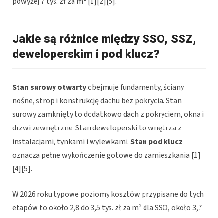
powyżej 7 tys. zł za m² [1][2][5].
Jakie są różnice między SSO, SSZ,
deweloperskim i pod klucz?
Stan surowy otwarty
obejmuje fundamenty, ściany
nośne, strop i konstrukcję dachu bez pokrycia. Stan
surowy zamknięty to dodatkowo dach z pokryciem, okna i
drzwi zewnętrzne. Stan deweloperski to wnętrza z
instalacjami, tynkami i wylewkami.
Stan pod klucz
oznacza pełne wykończenie gotowe do zamieszkania [1]
[4][5].
W 2026 roku typowe poziomy kosztów przypisane do tych
etapów to około 2,8 do 3,5 tys. zł za m² dla SSO, około 3,7