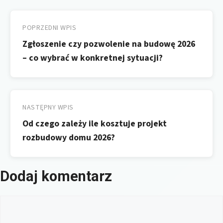
Nawigacja
wpisu
POPRZEDNI WPIS
Zgłoszenie czy pozwolenie na budowę 2026
– co wybrać w konkretnej sytuacji?
NASTĘPNY WPIS
Od czego zależy ile kosztuje projekt
rozbudowy domu 2026?
Dodaj komentarz
Komentarz