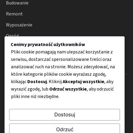
Budowanie
Remont
Wyposażenie
Ogród
Cenimy prywatność użytkowników
Smart home
Pliki cookie pomagają nam ulepszać korzystanie z
serwisu, dostarczać spersonalizowane treści oraz
analizować ruch na stronie. Możesz zdecydować, na
Menu
które kategorie plików cookie wyrażasz zgodę,
klikając
Dostosuj
. Kliknij
Akceptuj wszystkie
, aby
O nas
wyrazić zgodę, lub
Odrzuć wszystkie
, aby odrzucić
Kontakt
pliki inne niż niezbędne.
Mapa strony
Dostosuj
Polityka prywatności
Odrzuć