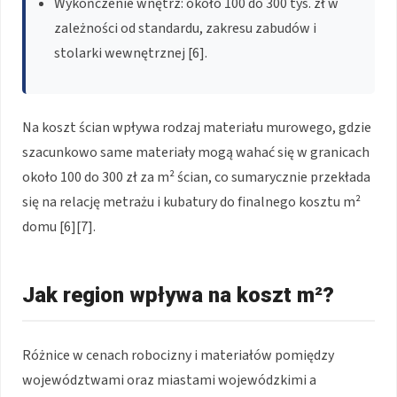
Wykończenie wnętrz: około 100 do 300 tys. zł w
zależności od standardu, zakresu zabudów i
stolarki wewnętrznej [6].
Na koszt ścian wpływa rodzaj materiału murowego, gdzie
szacunkowo same materiały mogą wahać się w granicach
około 100 do 300 zł za m² ścian, co sumarycznie przekłada
się na relację metrażu i kubatury do finalnego kosztu m²
domu [6][7].
Jak region wpływa na koszt m²?
Różnice w cenach robocizny i materiałów pomiędzy
województwami oraz miastami wojewódzkimi a